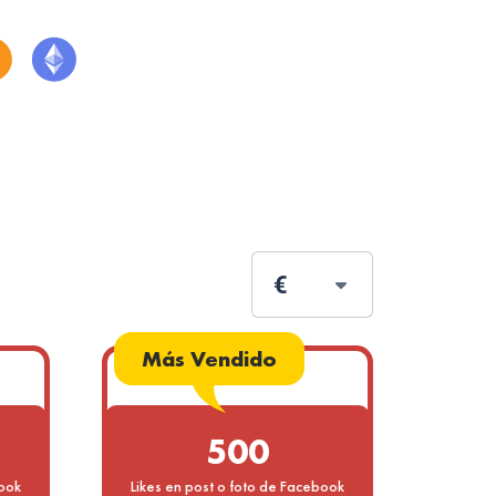
€
Más Vendido
500
book
Likes en post o foto de Facebook