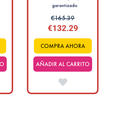
garantizado
€165.39
€132.29
COMPRA AHORA
TO
AÑADIR AL CARRITO