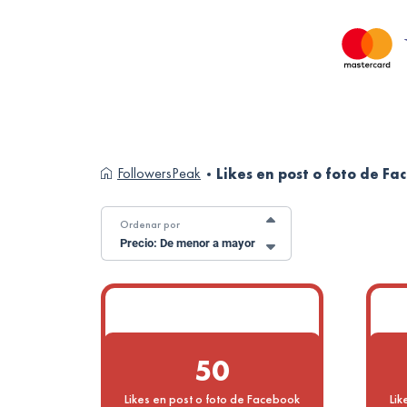
FollowersPeak
Likes en post o foto de F
Ordenar por
Precio: De menor a mayor
50
Likes en post o foto de Facebook
Lik