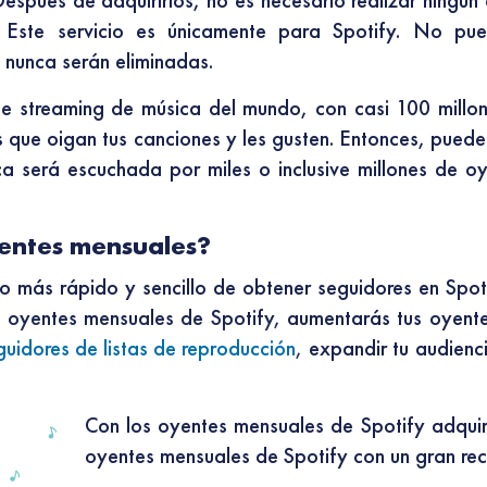
 Después de adquirirlos, no es necesario realizar ningú
. Este servicio es únicamente para Spotify. No pue
 nunca serán eliminadas.
e streaming de música del mundo, con casi 100 millon
s que oigan tus canciones y les gusten. Entonces, pue
ca será escuchada por miles o inclusive millones de oye
yentes mensuales?
 más rápido y sencillo de obtener seguidores en Spot
s oyentes mensuales de Spotify, aumentarás tus oyent
guidores de listas de reproducción
, expandir tu audienc
Con los oyentes mensuales de Spotify adqui
oyentes mensuales de Spotify con un gran rec