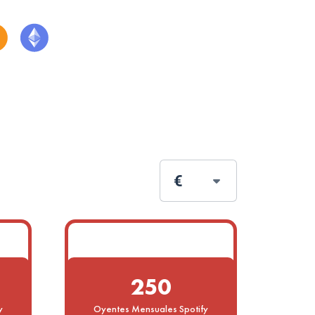
€
250
y
Oyentes Mensuales Spotify