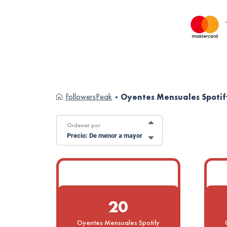
FollowersPeak
Oyentes Mensuales Spotif
Ordenar por
Precio: De menor a mayor
20
Oyentes Mensuales Spotify