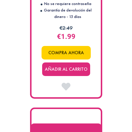
No se requiere contraseña
en
Garantía de devolución del
el
dinero - 15 días
feed,
además
€2.49
de
€1.99
tener
avatares.
La
COMPRA AHORA
edad
de
estas
AÑADIR AL CARRITO
cuentas
es
mucho
mayor.
Tienen
una
garantía
de
recarga
más