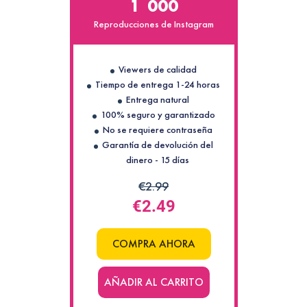
1 000
larga,
inicio
Reproducciones de Instagram
instantáneo,
entrega
más
Viewers de calidad
rápida
Tiempo de entrega 1-24 horas
y
Entrega natural
calidad
100% seguro y garantizado
premium.
No se requiere contraseña
Las
Garantía de devolución del
cuentas
dinero - 15 días
son
activas
€2.99
y
€2.49
pueden
interactuar
con
COMPRA AHORA
su
contenido.
AÑADIR AL CARRITO