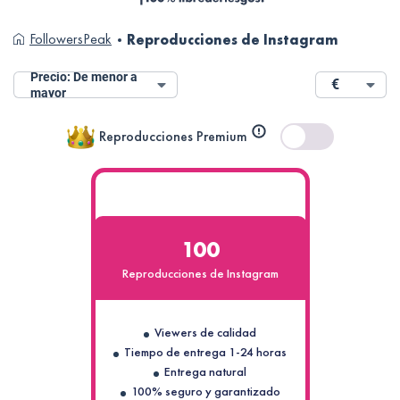
FollowersPeak
Reproducciones de Instagram
Precio: De menor a
€
mayor
Reproducciones Premium
Los
reproducciones
Premium
de
Instagram​
100
tienen
cuentas
Reproducciones de Instagram
de
alta
calidad
Viewers de calidad
y
Tiempo de entrega 1-24 horas
confianza
Entrega natural
con
100% seguro y garantizado
fotos