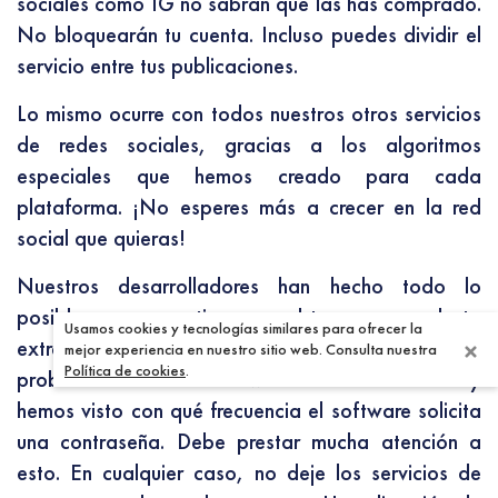
sociales como IG no sabrán que las has comprado.
No bloquearán tu cuenta. Incluso puedes dividir el
servicio entre tus publicaciones.
Lo mismo ocurre con todos nuestros otros servicios
de redes sociales, gracias a los algoritmos
especiales que hemos creado para cada
plataforma. ¡No esperes más a crecer en la red
social que quieras!
Nuestros desarrolladores han hecho todo lo
posible para garantizar que obtenga un producto
Usamos cookies y tecnologías similares para ofrecer la
extremadamente confiable. La cosa es que hemos
mejor experiencia en nuestro sitio web. Consulta nuestra
Política de cookies
.
probado muchos sitios web como el nuestro y
hemos visto con qué frecuencia el software solicita
una contraseña. Debe prestar mucha atención a
esto. En cualquier caso, no deje los servicios de